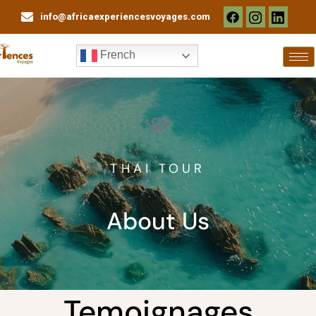
Aller
info@africaexperiencesvoyages.com
au
contenu
French
THAI TOUR
About Us
Temoignages